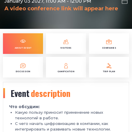
January 03 2027, 11:00 AM
-
12:00 PM
A video conference link will appear here
ABOUT EVENT
VISITORS
COMPANIES
DISCUSSION
GAMIFICATION
TRIP PLAN
Event
description
Что обсудим:
Какую пользу приносит применение новых
технологий в работе.
С чего начать цифровизацию в компании, как
интегрировать и развивать новые технологии.