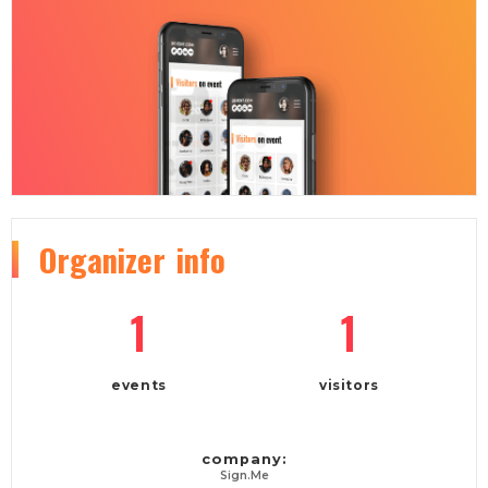
Organizer
info
1
1
events
visitors
company:
Sign.Me