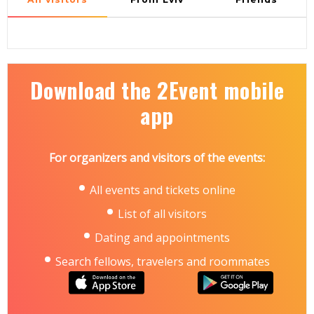
Download the 2Event mobile
app
For organizers and visitors of the events:
All events and tickets online
List of all visitors
Dating and appointments
Search fellows, travelers and roommates