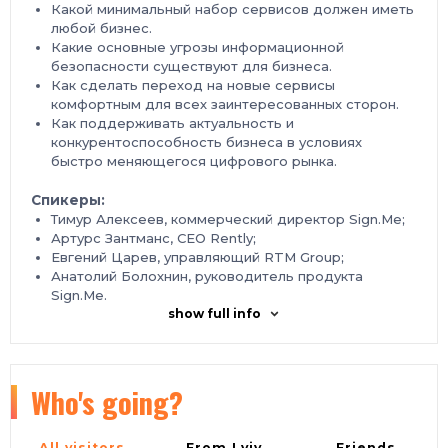
Какой минимальный набор сервисов должен иметь
любой бизнес.
Какие основные угрозы информационной
безопасности существуют для бизнеса.
Как сделать переход на новые сервисы
комфортным для всех заинтересованных сторон.
Как поддерживать актуальность и
конкурентоспособность бизнеса в условиях
быстро меняющегося цифрового рынка.
Спикеры:
Тимур Алексеев, коммерческий директор Sign.Me;
Артурс Зантманс, CEO Rently;
Евгений Царев, управляющий RTM Group;
Анатолий Болохнин, руководитель продукта
Sign.Me.
show full info
Когда: 25 марта в 11:00 по МСК.
Зарегистрироваться бесплатно.
Who's going?
All visitors
From Lviv
Friends